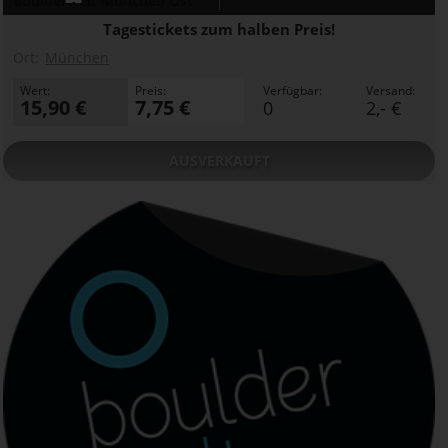
Boulderwelt München Ost
Tagestickets zum halben Preis!
Ort:
München
Wert:
Preis:
Verfügbar:
Versand:
15,90 €
7,75 €
0
2,- €
AUSVERKAUFT