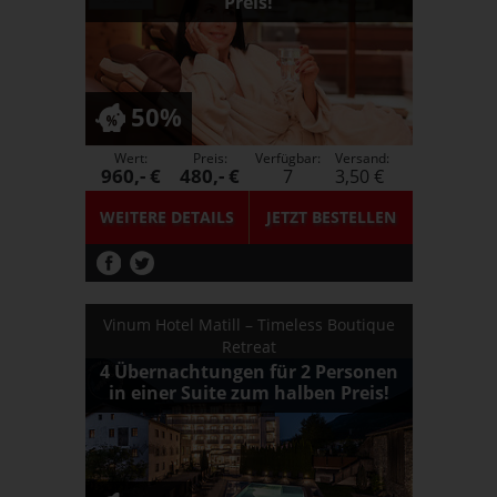
Preis!
50%
Wert:
Preis:
Verfügbar:
Versand:
960,- €
480,- €
7
3,50 €
WEITERE DETAILS
JETZT
BESTELLEN
Vinum Hotel Matill – Timeless Boutique
Retreat
4 Übernachtungen für 2 Personen
in einer Suite zum halben Preis!