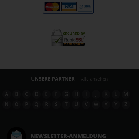
UNSERE PARTNER
Alle ansehen
A
B
C
D
E
F
G
H
I
J
K
L
M
N
O
P
Q
R
S
T
U
V
W
X
Y
Z
NEWSLETTER-ANMELDUNG