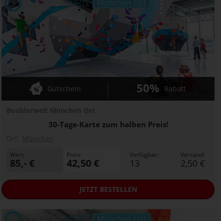
50%
Gutschein
Rabatt
Boulderwelt München Ost
30-Tage-Karte zum halben Preis!
Ort:
München
Wert:
Preis:
Verfügbar:
Versand:
85,- €
42,50 €
13
2,50 €
JETZT
BESTELLEN