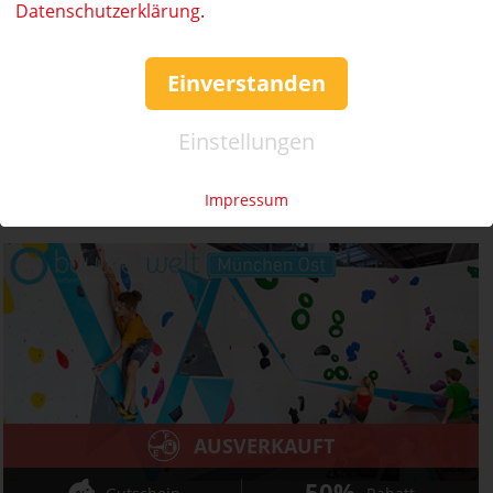
50%
Datenschutzerklärung
.
Gutschein
Rabatt
Boulderwelt München Ost
11er-Karte zum halben Preis!
Einverstanden
Ort:
München
Wert:
Preis:
Verfügbar:
Versand:
169,- €
84,50 €
Einstellungen
0
2,50 €
AUSVERKAUFT
Impressum
AUSVERKAUFT
50%