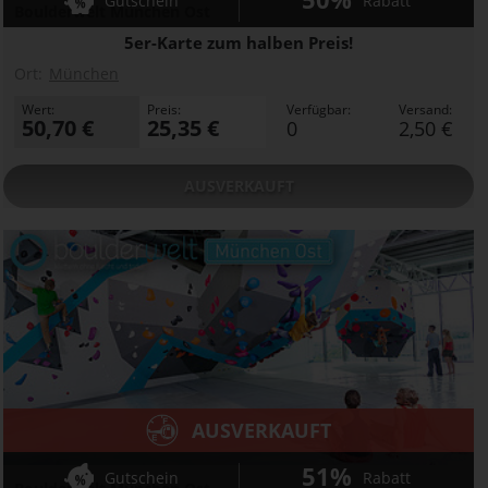
Gutschein
Rabatt
Boulderwelt München Ost
5er-Karte zum halben Preis!
Ort:
München
Wert:
Preis:
Verfügbar:
Versand:
50,70 €
25,35 €
0
2,50 €
AUSVERKAUFT
AUSVERKAUFT
51%
Gutschein
Rabatt