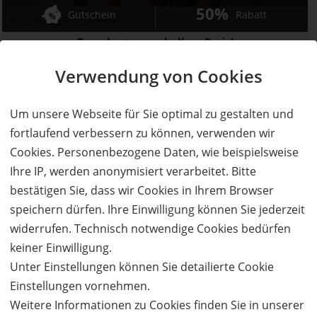
50%
Gutschein
Rabatt
Boulderwelt München Ost
Tageskarte zum halben Preis!
Ort:
München
Verwendung von Cookies
Wert:
Preis:
Verfügbar:
Versand:
16,90 €
8,45 €
0
2,- €
Um unsere Webseite für Sie optimal zu gestalten und
fortlaufend verbessern zu können, verwenden wir
AUSVERKAUFT
Cookies. Personenbezogene Daten, wie beispielsweise
Ihre IP, werden anonymisiert verarbeitet. Bitte
bestätigen Sie, dass wir Cookies in Ihrem Browser
speichern dürfen. Ihre Einwilligung können Sie jederzeit
widerrufen. Technisch notwendige Cookies bedürfen
keiner Einwilligung.
Unter Einstellungen können Sie detailierte Cookie
Einstellungen vornehmen.
AUSVERKAUFT
Weitere Informationen zu Cookies finden Sie in unserer