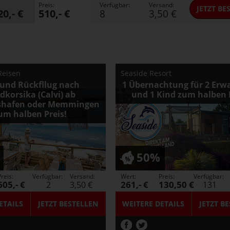
Preis:
Verfügbar:
Versand:
JETZT
BES
20,- €
510,- €
8
3,50 €
Reisen
Seaside Resort
 und Rückfllug nach
1 Übernachtung für 2 Erw
dkorsika (Calvi) ab
und 1 Kind zum halben P
hshafen oder Memmingen
um halben Preis!
50%
reis:
Verfügbar:
Versand:
Wert:
Preis:
Verfügbar:
605,- €
261,- €
130,50 €
2
3,50 €
131
ETAILS
JETZT
BESTELLEN
WEITERE DETAILS
JETZT
BE