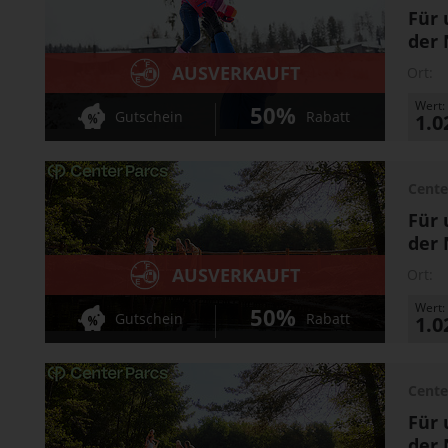
Für 
der 
AUSVERKAUFT
Ort:
Wert:
50%
Gutschein
Rabatt
1.0
Cente
Für 
der 
AUSVERKAUFT
Ort:
Wert:
50%
Gutschein
Rabatt
1.0
Cente
Für 
der 