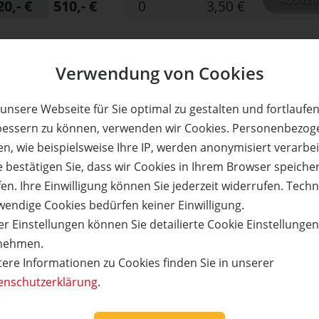
20,- €
510,- €
0
3,50 €
r Parcs Europe
Verwendung von Cookies
unvergessliche Urlaubsmomente mit euren Liebs
Natur
unsere Webseite für Sie optimal zu gestalten und fortlaufe
bessern zu können, verwenden wir Cookies. Personenbezog
Preis:
Verfügbar:
Versand:
AUSVER
n, wie beispielsweise Ihre IP, werden anonymisiert verarbei
20,- €
510,- €
0
3,50 €
e bestätigen Sie, dass wir Cookies in Ihrem Browser speiche
en. Ihre Einwilligung können Sie jederzeit widerrufen. Tech
r Parcs Europe
wendige Cookies bedürfen keiner Einwilligung.
unvergessliche Urlaubsmomente mit euren Liebs
r Einstellungen können Sie detailierte Cookie Einstellunge
Natur
nehmen.
tere Informationen zu Cookies finden Sie in unserer
enschutzerklärung
.
Preis:
Verfügbar:
Versand:
AUSVER
20,- €
510,- €
0
3,50 €