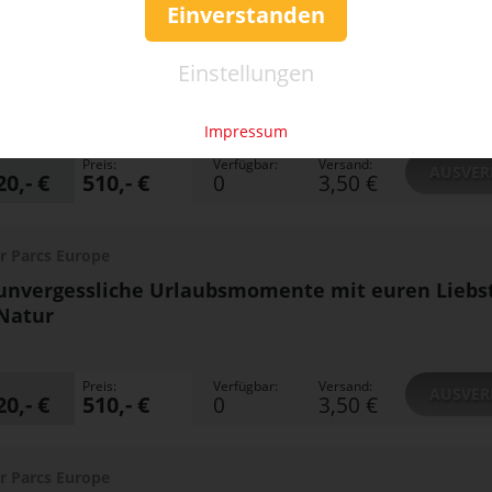
Einverstanden
r Parcs Europe
unvergessliche Urlaubsmomente mit euren Liebs
Einstellungen
Natur
Impressum
Preis:
Verfügbar:
Versand:
AUSVER
20,- €
510,- €
0
3,50 €
r Parcs Europe
unvergessliche Urlaubsmomente mit euren Liebs
Natur
Preis:
Verfügbar:
Versand:
AUSVER
20,- €
510,- €
0
3,50 €
r Parcs Europe