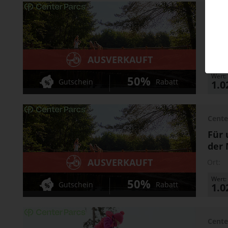
Cente
Für 
der 
AUSVERKAUFT
Ort:
Wert:
50%
Gutschein
Rabatt
1.0
Cente
Für 
der 
AUSVERKAUFT
Ort:
Wert:
50%
Gutschein
Rabatt
1.0
Cente