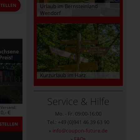
TELLEN
Urlaub im Bernsteinland
Wendorf
achsene
reis!
Kurzurlaub im Harz
Service & Hilfe
Versand:
0,- €
Mo. - Fr. 09:00-16:00
Tel.: +49 (0)941 46 39 63 90
STELLEN
»
info@coupon-future.de
»
FAQs