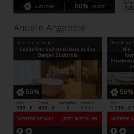
Wert:
50%
Gutschein
Rabatt
1.0
Andere Angebote
Alma Alpina Lodge
Rhomberg 
Exklusiver Suiten-Urlaub in den
Hin-
Bergen Südtirols
Nor
Friedric
z
50%
50%
Wert:
Preis:
Verfügbar:
Versand:
Wert:
P
900,- €
450,- €
1.210,- €
6
3,50 €
WEITERE DETAILS
JETZT
BESTELLEN
WEITERE D