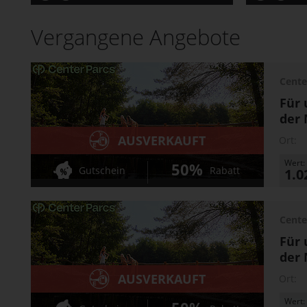
Vergangene Angebote
Cente
Für 
der 
AUSVERKAUFT
Ort:
Wert:
50%
Gutschein
Rabatt
1.0
Cente
Für 
der 
AUSVERKAUFT
Ort:
Wert: