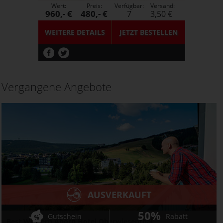
Wert:
Preis:
Verfügbar:
Versand:
960,- €
480,- €
7
3,50 €
WEITERE DETAILS
JETZT
BESTELLEN
Vergangene Angebote
AUSVERKAUFT
50%
Gutschein
Rabatt
Best Western Ahorn Hotel Oberwiesenthal