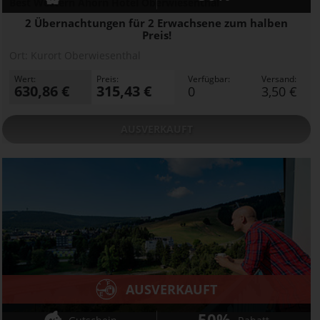
Best Western Ahorn Hotel Oberwiesenthal
2 Übernachtungen für 2 Erwachsene zum halben
Preis!
Ort:
Kurort Oberwiesenthal
Wert:
Preis:
Verfügbar:
Versand:
630,86 €
315,43 €
0
3,50 €
AUSVERKAUFT
AUSVERKAUFT
50%