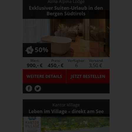
Alma Alpina Lodge
Exklusiver Suiten-Urlaub in den
Bergen Südtirols
50%
Wert:
Preis:
Verfügbar:
Versand:
900,- €
450,- €
6
3,50 €
WEITERE DETAILS
JETZT
BESTELLEN
Kantor Village
Leben im Village – direkt am See