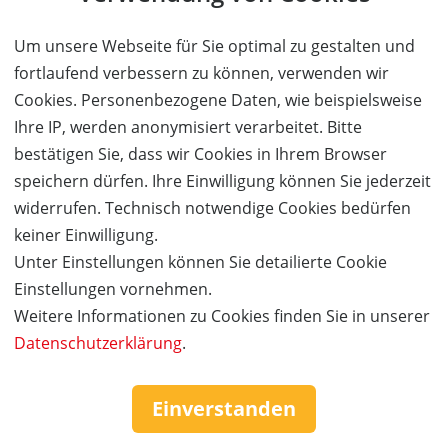
50%
Gutschein
Rabatt
Best Western Ahorn Hotel Oberwiesenthal
Um unsere Webseite für Sie optimal zu gestalten und
2 Übernachtungen für 2 Erwachsene zum halben
Preis!
fortlaufend verbessern zu können, verwenden wir
Ort:
Kurort Oberwiesenthal
Cookies. Personenbezogene Daten, wie beispielsweise
Ihre IP, werden anonymisiert verarbeitet. Bitte
Wert:
Preis:
Verfügbar:
Versand:
608,09 €
304,05 €
0
3,50 €
bestätigen Sie, dass wir Cookies in Ihrem Browser
speichern dürfen. Ihre Einwilligung können Sie jederzeit
AUSVERKAUFT
widerrufen. Technisch notwendige Cookies bedürfen
keiner Einwilligung.
Unter Einstellungen können Sie detailierte Cookie
Einstellungen vornehmen.
Weitere Informationen zu Cookies finden Sie in unserer
Datenschutzerklärung
.
Einverstanden
AUSVERKAUFT