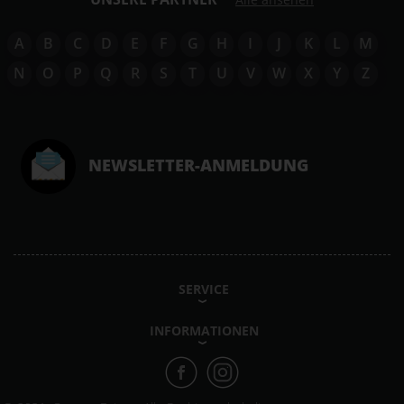
A
B
C
D
E
F
G
H
I
J
K
L
M
N
O
P
Q
R
S
T
U
V
W
X
Y
Z
NEWSLETTER-ANMELDUNG
SERVICE
INFORMATIONEN