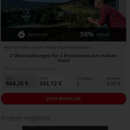
50%
Gutschein
Rabatt
Best Western Ahorn Hotel Oberwiesenthal
2 Übernachtungen für 2 Erwachsene zum halben
Preis!
Ort:
Kurort Oberwiesenthal
Wert:
Preis:
Verfügbar:
Versand:
684,25 €
342,12 €
3
3,50 €
JETZT
BESTELLEN
Andere Angebote