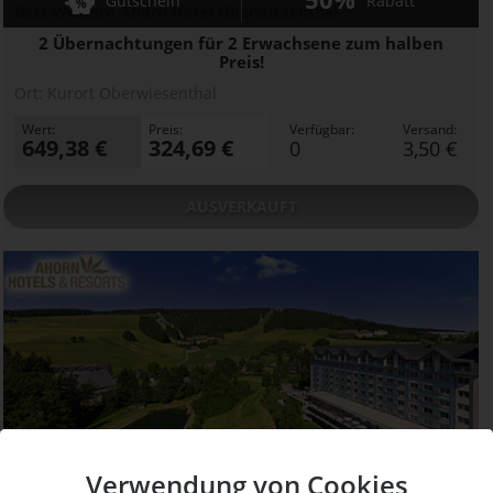
Gutschein
Rabatt
Best Western Ahorn Hotel Oberwiesenthal
2 Übernachtungen für 2 Erwachsene zum halben
Preis!
Ort:
Kurort Oberwiesenthal
Wert:
Preis:
Verfügbar:
Versand:
649,38 €
324,69 €
0
3,50 €
AUSVERKAUFT
AUSVERKAUFT
Verwendung von Cookies