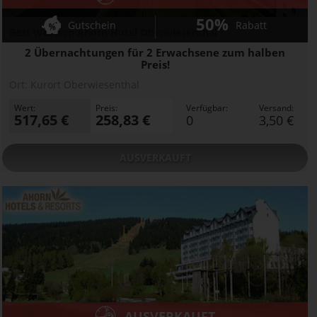
50%
Gutschein
Rabatt
Best Western Ahorn Hotel Oberwiesenthal
2 Übernachtungen für 2 Erwachsene zum halben
Preis!
Ort:
Kurort Oberwiesenthal
Wert:
Preis:
Verfügbar:
Versand:
517,65 €
258,83 €
0
3,50 €
AUSVERKAUFT
AUSVERKAUFT