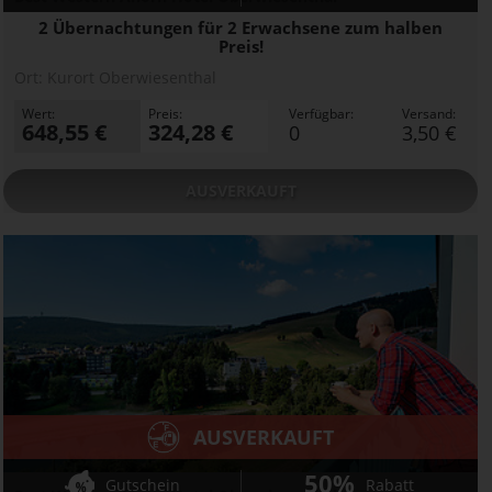
2 Übernachtungen für 2 Erwachsene zum halben
Preis!
Ort:
Kurort Oberwiesenthal
Wert:
Preis:
Verfügbar:
Versand:
648,55 €
324,28 €
0
3,50 €
AUSVERKAUFT
AUSVERKAUFT
50%
Gutschein
Rabatt