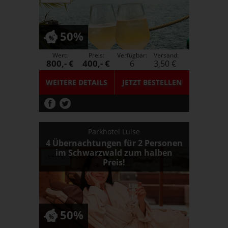
50%
Wert:
Preis:
Verfügbar:
Versand:
800,- €
400,- €
6
3,50 €
WEITERE DETAILS
JETZT
BESTELLEN
Parkhotel Luise
4 Übernachtungen für 2 Personen
im Schwarzwald zum halben
Preis!
50%