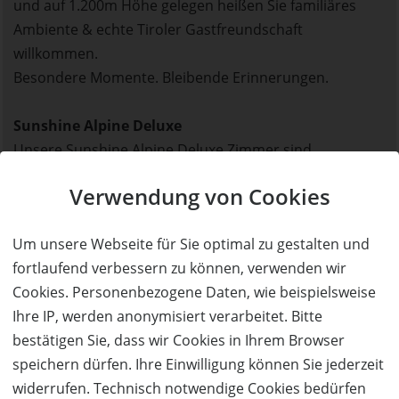
und auf 1.200m Höhe gelegen heißen Sie familiäres
Ambiente & echte Tiroler Gastfreundschaft
willkommen.
Besondere Momente. Bleibende Erinnerungen.
Sunshine Alpine Deluxe
Unsere Sunshine Alpine Deluxe Zimmer sind
wahrgewordene Wohnträume und verwöhnen jedes
Verwendung von Cookies
Urlauberherz. Natürliche Materialien treffen auf
hochwertige Textilien und schaffen ein stilvolles
Um unsere Webseite für Sie optimal zu gestalten und
Wohnambiente. Alle Zimmer bieten einen einzigartigen
fortlaufend verbessern zu können, verwenden wir
Ausblick auf die Tiroler Berge. Hier finden Sie den
Cookies. Personenbezogene Daten, wie beispielsweise
perfekten Rückzugsort für Ihren Urlaub zu zweit!
Ihre IP, werden anonymisiert verarbeitet. Bitte
bestätigen Sie, dass wir Cookies in Ihrem Browser
Sunshine Living
speichern dürfen. Ihre Einwilligung können Sie jederzeit
Tradition vereint mit purer Gemütlichkeit.
widerrufen. Technisch notwendige Cookies bedürfen
Tiroler Tradition ist wunderschön, zum Ansehen, zum