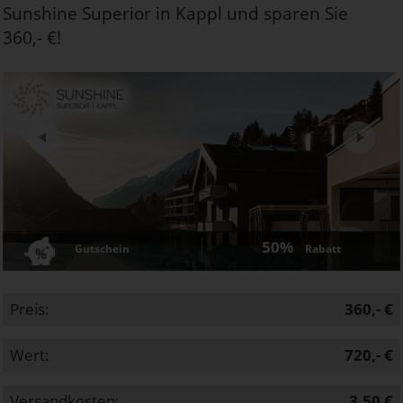
Sunshine Superior in Kappl und sparen Sie
360,- €!
Next
50%
Gutschein
Rabatt
Preis:
360,- €
Wert:
720,- €
Versandkosten:
3,50 €