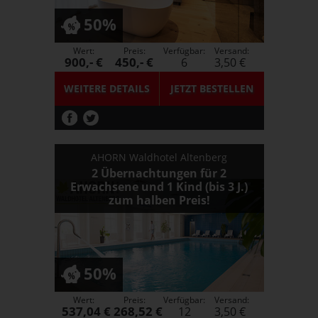
50%
Wert:
Preis:
Verfügbar:
Versand:
900,- €
450,- €
6
3,50 €
WEITERE DETAILS
JETZT
BESTELLEN
AHORN Waldhotel Altenberg
2 Übernachtungen für 2
Erwachsene und 1 Kind (bis 3 J.)
zum halben Preis!
50%
Wert:
Preis:
Verfügbar:
Versand:
537,04 €
268,52 €
12
3,50 €