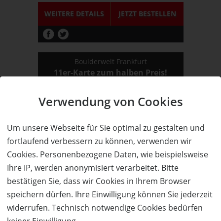
WEITERE DETAILS
JETZT
BESTELLEN
Boulderwelt Frankfurt
11er-Karte zum halben Preis!
Verwendung von Cookies
Um unsere Webseite für Sie optimal zu gestalten und
50%
fortlaufend verbessern zu können, verwenden wir
Cookies. Personenbezogene Daten, wie beispielsweise
Wert:
Preis:
Verfügbar:
Versand:
Ihre IP, werden anonymisiert verarbeitet. Bitte
159,- €
79,50 €
11
2,50 €
bestätigen Sie, dass wir Cookies in Ihrem Browser
WEITERE DETAILS
JETZT
BESTELLEN
speichern dürfen. Ihre Einwilligung können Sie jederzeit
widerrufen. Technisch notwendige Cookies bedürfen
keiner Einwilligung.