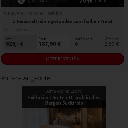
Gutschein
Rabatt
WIRKSAM – Personal Training
5 Personaltraining-Stunden zum halben Preis!
Ort:
Lustenau
Wert:
Preis:
Verfügbar:
Versand:
625,- €
187,50 €
6
2,50 €
JETZT
BESTELLEN
Andere Angebote
Alma Alpina Lodge
Exklusiver Suiten-Urlaub in den
Bergen Südtirols