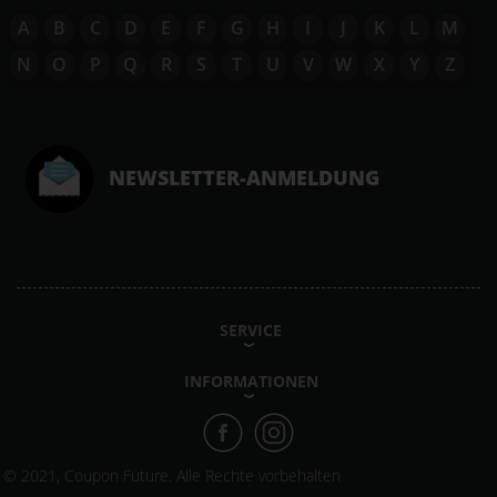
A
B
C
D
E
F
G
H
I
J
K
L
M
N
O
P
Q
R
S
T
U
V
W
X
Y
Z
NEWSLETTER-ANMELDUNG
SERVICE
INFORMATIONEN
© 2021, Coupon Future. Alle Rechte vorbehalten