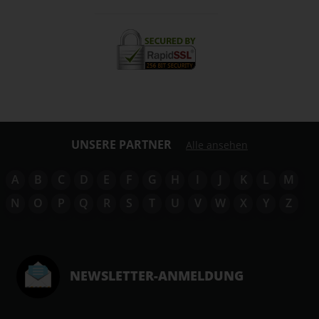
UNSERE PARTNER
Alle ansehen
A
B
C
D
E
F
G
H
I
J
K
L
M
N
O
P
Q
R
S
T
U
V
W
X
Y
Z
NEWSLETTER-ANMELDUNG