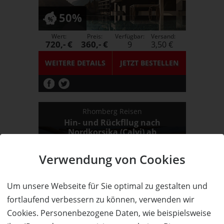
50%
Wert:
Preis:
Verfügbar:
Versand:
720,- €
360,- €
9
3,50 €
WEITERE DETAILS
JETZT
BESTELLEN
Rhomberg Reisen
Hin- und Rückfllug nach
Nordkorsika (Calvi) ab
Friedrichshafen oder Memmingen
zum halben Preis!
Verwendung von Cookies
Um unsere Webseite für Sie optimal zu gestalten und
50%
fortlaufend verbessern zu können, verwenden wir
Cookies. Personenbezogene Daten, wie beispielsweise
Wert:
Preis:
Verfügbar:
Versand:
1.210,- €
605,- €
2
3,50 €