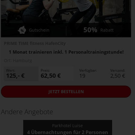
50%
Gutschein
Rabatt
PRIME TIME fitness HafenCity
1 Monat trainieren inkl. 1 Personaltrainingstunde!
Ort:
Hamburg
Wert:
Preis:
Verfügbar:
Versand:
125,- €
62,50 €
19
2,50 €
JETZT
BESTELLEN
Andere Angebote
Parkhotel Luise
4 Übernachtungen für 2 Personen