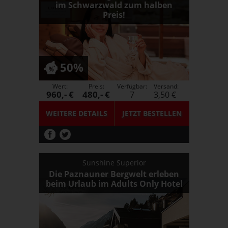
im Schwarzwald zum halben
Preis!
50%
Wert:
Preis:
Verfügbar:
Versand:
960,- €
480,- €
7
3,50 €
WEITERE DETAILS
JETZT
BESTELLEN
Sunshine Superior
Die Paznauner Bergwelt erleben
beim Urlaub im Adults Only Hotel