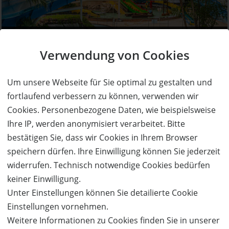
50%
Gutschein
Rabatt
Verwendung von Cookies
SCHWAPP Freizeitbad
Familientageskarte (2 Erwachsene + 1 Kind) für das
Um unsere Webseite für Sie optimal zu gestalten und
Spaßbad zum halben Preis!
fortlaufend verbessern zu können, verwenden wir
Ort:
Fürstenwalde
Cookies. Personenbezogene Daten, wie beispielsweise
Wert:
Preis:
Verfügbar:
Versand:
79,- €
39,50 €
Ihre IP, werden anonymisiert verarbeitet. Bitte
77
0,- €
bestätigen Sie, dass wir Cookies in Ihrem Browser
speichern dürfen. Ihre Einwilligung können Sie jederzeit
JETZT
BESTELLEN
widerrufen. Technisch notwendige Cookies bedürfen
keiner Einwilligung.
Unter Einstellungen können Sie detailierte Cookie
Einstellungen vornehmen.
Weitere Informationen zu Cookies finden Sie in unserer