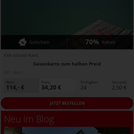
70%
Gutschein
Rabatt
FKK-Strand Hard
Saisonkarte zum halben Preis!
Ort:
Hard
Wert:
Preis:
Verfügbar:
Versand:
114,- €
34,20 €
24
2,50 €
JETZT
BESTELLEN
Neu im Blog