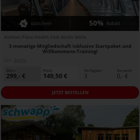
50%
Gutschein
Rabatt
Holmes Place Health Club Berlin Mitte
3-monatige Mitgliedschaft inklusive Startpaket und
Willkommens-Training!
Ort:
Berlin
Wert:
Preis:
Verfügbar:
Versand:
299,- €
149,50 €
3
0,- €
JETZT
BESTELLEN