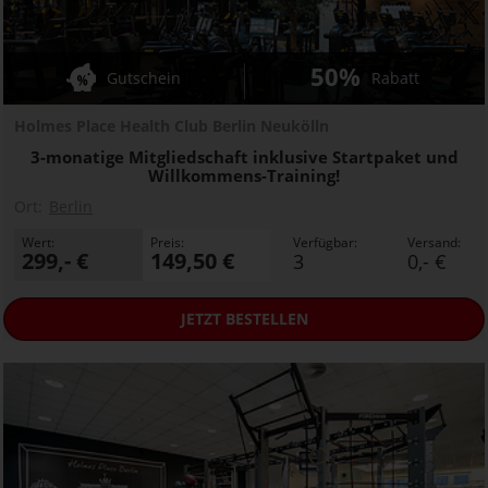
50%
Gutschein
Rabatt
Holmes Place Health Club Berlin Neukölln
3-monatige Mitgliedschaft inklusive Startpaket und
Willkommens-Training!
Ort:
Berlin
Wert:
Preis:
Verfügbar:
Versand:
299,- €
149,50 €
3
0,- €
JETZT
BESTELLEN