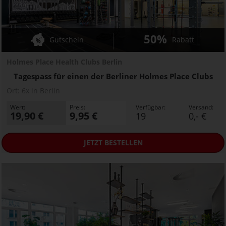
50%
Gutschein
Rabatt
Holmes Place Health Clubs Berlin
Tagespass für einen der Berliner Holmes Place Clubs
Ort:
6x in Berlin
Wert:
Preis:
Verfügbar:
Versand:
19,90 €
9,95 €
19
0,- €
JETZT
BESTELLEN