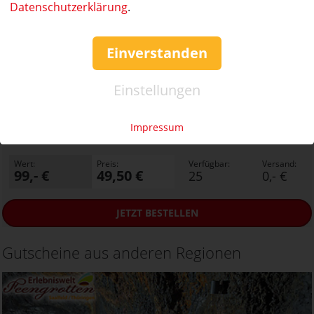
Datenschutzerklärung
.
Einverstanden
50%
Gutschein
Rabatt
Einstellungen
SCHWAPP Freizeitbad
Familientageskarte (2 Erwachsene + 2 Kinder) für das
Spaßbad zum halben Preis!
Impressum
Ort:
Fürstenwalde
Wert:
Preis:
Verfügbar:
Versand:
99,- €
49,50 €
25
0,- €
JETZT
BESTELLEN
Gutscheine aus anderen Regionen