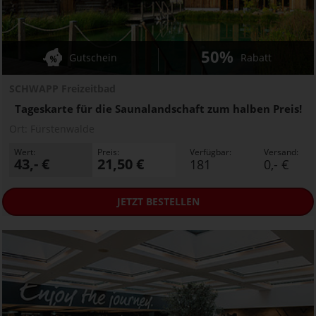
50%
Gutschein
Rabatt
SCHWAPP Freizeitbad
Tageskarte für die Saunalandschaft zum halben Preis!
Ort:
Fürstenwalde
Wert:
Preis:
Verfügbar:
Versand:
43,- €
21,50 €
181
0,- €
JETZT
BESTELLEN