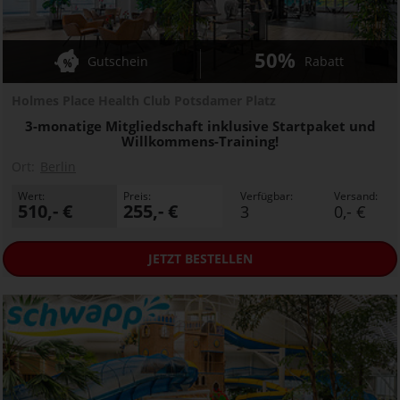
50%
Gutschein
Rabatt
Holmes Place Health Club Potsdamer Platz
3-monatige Mitgliedschaft inklusive Startpaket und
Willkommens-Training!
Ort:
Berlin
Wert:
Preis:
Verfügbar:
Versand:
510,- €
255,- €
3
0,- €
JETZT
BESTELLEN