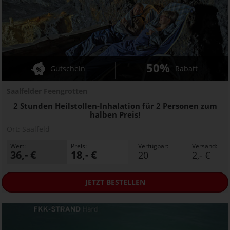
50%
Gutschein
Rabatt
Saalfelder Feengrotten
2 Stunden Heilstollen-Inhalation für 2 Personen zum
halben Preis!
Ort:
Saalfeld
Wert:
Preis:
Verfügbar:
Versand:
36,- €
18,- €
20
2,- €
JETZT
BESTELLEN