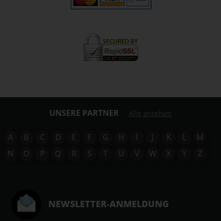
UNSERE PARTNER
Alle ansehen
A
B
C
D
E
F
G
H
I
J
K
L
M
N
O
P
Q
R
S
T
U
V
W
X
Y
Z
NEWSLETTER-ANMELDUNG