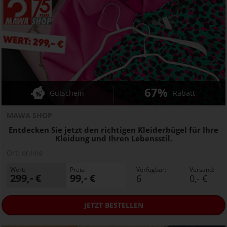
67%
Gutschein
Rabatt
MAWA SHOP
Entdecken Sie jetzt den richtigen Kleiderbügel für Ihre
Kleidung und Ihren Lebensstil.
Ort:
online
Wert:
Preis:
Verfügbar:
Versand:
299,- €
99,- €
6
0,- €
JETZT
BESTELLEN