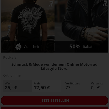
50%
Gutschein
Rabatt
Rockyfy
Schmuck & Mode von deinem Online Motorrad
Lifestyle Store!
Ort:
online
Wert:
Preis:
Verfügbar:
Versand:
25,- €
12,50 €
77
0,- €
JETZT
BESTELLEN