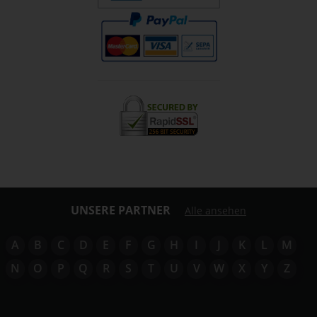
UNSERE PARTNER
Alle ansehen
A
B
C
D
E
F
G
H
I
J
K
L
M
N
O
P
Q
R
S
T
U
V
W
X
Y
Z