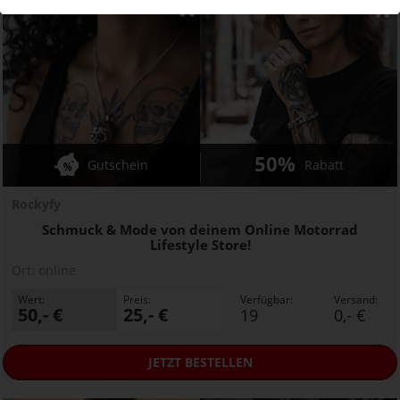
50%
Gutschein
Rabatt
Rockyfy
Schmuck & Mode von deinem Online Motorrad
Lifestyle Store!
Ort:
online
Wert:
Preis:
Verfügbar:
Versand:
50,- €
25,- €
19
0,- €
JETZT
BESTELLEN