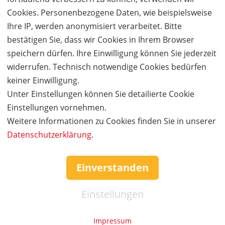
Cookies. Personenbezogene Daten, wie beispielsweise
Ihre IP, werden anonymisiert verarbeitet. Bitte
bestätigen Sie, dass wir Cookies in Ihrem Browser
speichern dürfen. Ihre Einwilligung können Sie jederzeit
widerrufen. Technisch notwendige Cookies bedürfen
keiner Einwilligung.
Unter Einstellungen können Sie detailierte Cookie
50%
Gutschein
Rabatt
Einstellungen vornehmen.
BASSA BAVIERA
Weitere Informationen zu Cookies finden Sie in unserer
Der lässige Amaro aus Bayern
Datenschutzerklärung
.
Ort:
online
Wert:
Preis:
Verfügbar:
Versand:
Einverstanden
40,- €
20,- €
84
0,- €
Einstellungen
JETZT
BESTELLEN
Impressum