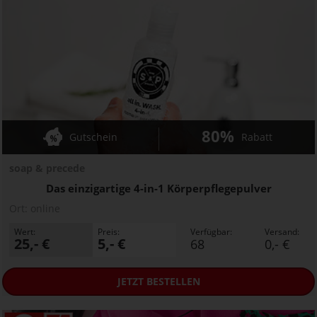
80%
Gutschein
Rabatt
soap & precede
Das einzigartige 4-in-1 Körperpflegepulver
Ort:
online
Wert:
Preis:
Verfügbar:
Versand:
25,- €
5,- €
68
0,- €
JETZT
BESTELLEN