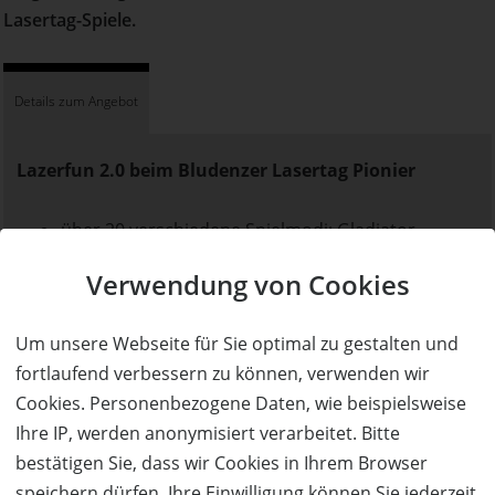
Lasertag-Spiele.
Details zum Angebot
Lazerfun 2.0 beim Bludenzer Lasertag Pionier
über 20 verschiedene Spielmodi: Gladiator,
Capture the Flag, Agenten, Zombie...
Verwendung von Cookies
ideal für sportliche Adrenalin-
Junkies, Weihnachtsfeiern, Geburtstagspartys,
Um unsere Webseite für Sie optimal zu gestalten und
Polterabende, …
fortlaufend verbessern zu können, verwenden wir
auch als Kindergeburtstagspaket inkl. Bowling +
Cookies. Personenbezogene Daten, wie beispielsweise
Essen + Getränke
Ihre IP, werden anonymisiert verarbeitet. Bitte
Dauer pro Spiel: 12 Minuten reine Aktion-Spielzeit,
bestätigen Sie, dass wir Cookies in Ihrem Browser
15 Minuten mit Einführung, 20 Minuten sind pro
speichern dürfen. Ihre Einwilligung können Sie jederzeit