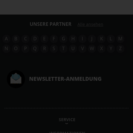
UNSERE PARTNER
Alle ansehen
A
B
C
D
E
F
G
H
I
J
K
L
M
N
O
P
Q
R
S
T
U
V
W
X
Y
Z
NEWSLETTER-ANMELDUNG
SERVICE