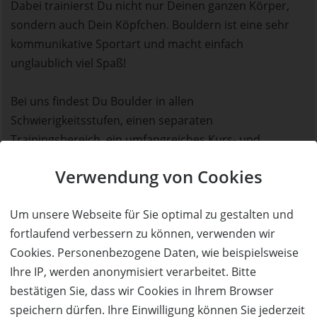
Dabei trainierst Du nicht nur Deinen ganzen Körper,
sondern auch Dein Köpfchen. Bouldern ist eine sehr
kommunikative Sportart und macht einfach
unglaublich viel Spaß!
Bei uns findest Du Boulder in allen
Schwierigkeitsstufen, einen separaten
Trainingsbereich, ein umfangreiches Kurs- und
Eventprogramm und ein gemütliches Café zum
Verwendung von Cookies
Entspannen und Energie tanken. Für Kinder und
Familien haben wir einen separaten Kinderbereich, in
Um unsere Webseite für Sie optimal zu gestalten und
dem die Kleinen nach Lust und Laune klettern können.
fortlaufend verbessern zu können, verwenden wir
Im Mixedbereich teilen sich ambitionierte Kinder ab 6
Cookies. Personenbezogene Daten, wie beispielsweise
Jahren und Erwachsene weitere Wände mit extra-
Ihre IP, werden anonymisiert verarbeitet. Bitte
geschraubten Kinderbouldern.
bestätigen Sie, dass wir Cookies in Ihrem Browser
speichern dürfen. Ihre Einwilligung können Sie jederzeit
GRUNDKURS