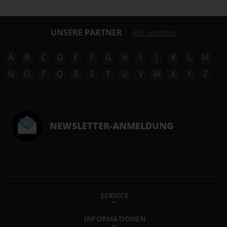
UNSERE PARTNER
Alle ansehen
A
B
C
D
E
F
G
H
I
J
K
L
M
N
O
P
Q
R
S
T
U
V
W
X
Y
Z
NEWSLETTER-ANMELDUNG
SERVICE
INFORMATIONEN