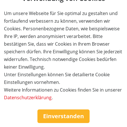
Um unsere Webseite für Sie optimal zu gestalten und
fortlaufend verbessern zu können, verwenden wir
Details zum Angebot
Cookies. Personenbezogene Daten, wie beispielsweise
Ihre IP, werden anonymisiert verarbeitet. Bitte
Die Fußball-Kiddies ARENA bietet mit insgesamt neun
bestätigen Sie, dass wir Cookies in Ihrem Browser
unterschiedlichen Courts in zwei Hallen
speichern dürfen. Ihre Einwilligung können Sie jederzeit
abwechslungsreiche Möglichkeiten für den Freizeitkick.
widerrufen. Technisch notwendige Cookies bedürfen
Indoor-Fußballspaß für alle!
keiner Einwilligung.
Unter Einstellungen können Sie detailierte Cookie
Hallenfußball mit der Fun-Garantie – ob im großen
Einstellungen vornehmen.
Multicourt oder in den kleinen Boxen.
Weitere Informationen zu Cookies finden Sie in unserer
Auf zum Indoor-Kick in der Fußball-Kiddies ARENA!
Datenschutzerklärung
.
Freut euch auf zwei Hallen voller Sport und Spaß!
Einverstanden