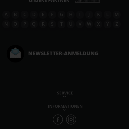
UNSERE PARTNER
Alle ansehen
A
B
C
D
E
F
G
H
I
J
K
L
M
N
O
P
Q
R
S
T
U
V
W
X
Y
Z
NEWSLETTER-ANMELDUNG
SERVICE
INFORMATIONEN