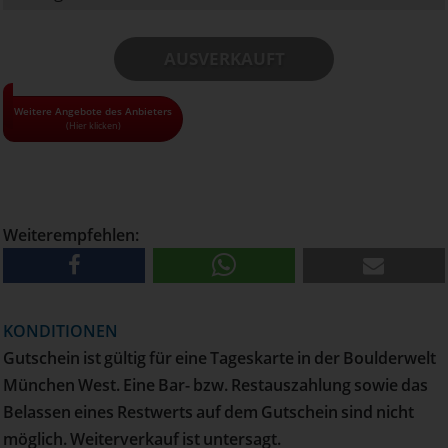
AUSVERKAUFT
• Alle Gutscheine und Tickets nur solange der Vorrat reicht!
Weitere Angebote des Anbieters
(Hier klicken)
• Pro Haushalt können maximal 10 Gutscheine bestellt
werden
• Versand erfolgt per Post
Weiterempfehlen:
KONDITIONEN
Gutschein ist gültig für eine Tageskarte in der Boulderwelt
München West. Eine Bar- bzw. Restauszahlung sowie das
Belassen eines Restwerts auf dem Gutschein sind nicht
möglich. Weiterverkauf ist untersagt.