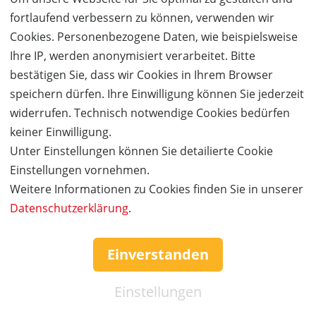
fortlaufend verbessern zu können, verwenden wir
Bei uns findest Du Boulder in allen
Cookies. Personenbezogene Daten, wie beispielsweise
Schwierigkeitsstufen, einen separaten
Ihre IP, werden anonymisiert verarbeitet. Bitte
Trainingsbereich, ein umfangreiches Kurs- und
bestätigen Sie, dass wir Cookies in Ihrem Browser
Eventprogramm und ein gemütliches Café zum
speichern dürfen. Ihre Einwilligung können Sie jederzeit
Entspannen und Energie tanken. Für Kinder und
widerrufen. Technisch notwendige Cookies bedürfen
Familien haben wir einen separaten Kinderbereich, in
keiner Einwilligung.
dem die Kleinen nach Lust und Laune klettern können.
Unter Einstellungen können Sie detailierte Cookie
Im Mixedbereich teilen sich ambitionierte Kinder ab 6
Einstellungen vornehmen.
Jahren und Erwachsene weitere Wände mit extra-
Weitere Informationen zu Cookies finden Sie in unserer
geschraubten Kinderbouldern.
Datenschutzerklärung
.
Einverstanden
Details zum Anbieter
Einstellungen