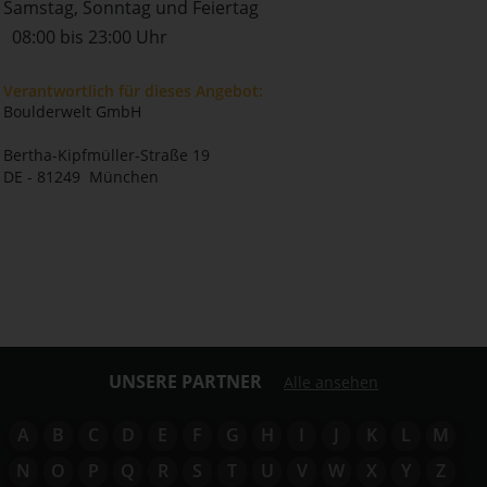
Samstag, Sonntag und Feiertag
08:00 bis 23:00 Uhr
Verantwortlich für dieses Angebot:
Boulderwelt GmbH
Bertha-Kipfmüller-Straße 19
DE - 81249 München
UNSERE PARTNER
Alle ansehen
A
B
C
D
E
F
G
H
I
J
K
L
M
N
O
P
Q
R
S
T
U
V
W
X
Y
Z