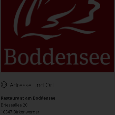
Adresse und Ort
Restaurant am Boddensee
Brieseallee 20
16547 Birkenwerder