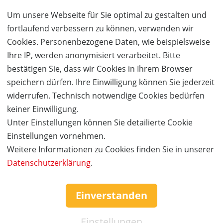
Seit vielen Jahren ist unser Genießer-Brunch heiß
Um unsere Webseite für Sie optimal zu gestalten und
begehrt und bliebt. Wir bieten ein sehr reichhaltiges
fortlaufend verbessern zu können, verwenden wir
Buffet mit mehr als 110 Komponenten an.
Cookies. Personenbezogene Daten, wie beispielsweise
Ihre IP, werden anonymisiert verarbeitet. Bitte
Zu unserem Buffet gehören neben verschiedenen Brot-
bestätigen Sie, dass wir Cookies in Ihrem Browser
& Brötchenvariationen und frisch gebackenen
speichern dürfen. Ihre Einwilligung können Sie jederzeit
Croissants, auch eine Cerealien- & Müsli-Station,
widerrufen. Technisch notwendige Cookies bedürfen
leckere Konfitüren und Honig, eine reichhaltige
keiner Einwilligung.
Auswahl an nationalen und internationalen Wurst- und
Unter Einstellungen können Sie detailierte Cookie
Schinkenspezialitäten, verschiedene Käsevariationen
Einstellungen vornehmen.
aus aller Welt, eine Räucherfischauswahl,
Weitere Informationen zu Cookies finden Sie in unserer
Frühstücksalate, Serrano-Schinken, die Waffelstation,
Datenschutzerklärung
.
Live-Cooking, frisches Obst und Gemüse, verschiedene
Desserts, mindestens 5 warme Hauptgänge inkl.
Einverstanden
Beilagen, Currywurst, Rührei & Bacon und vieles, vieles
mehr!
Einstellungen