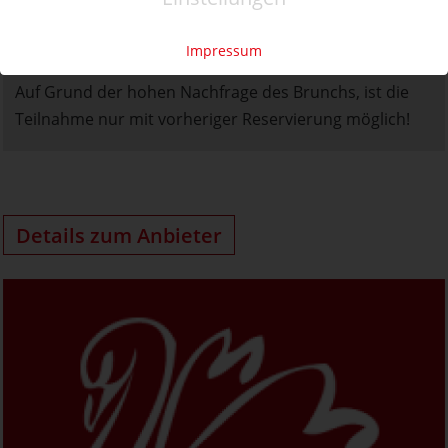
Unser Sonntags-Genießer-Brunch findet jeden Sonntag
Impressum
und Feiertag von 10:00 bis 13:00 statt.
Auf Grund der hohen Nachfrage des Brunchs, ist die
Teilnahme nur mit vorheriger Reservierung möglich!
Details zum Anbieter