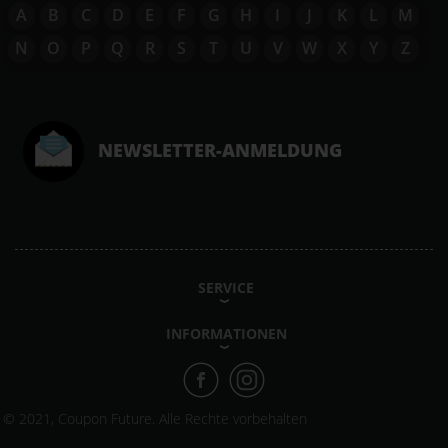
A
B
C
D
E
F
G
H
I
J
K
L
M
N
O
P
Q
R
S
T
U
V
W
X
Y
Z
NEWSLETTER-ANMELDUNG
SERVICE
INFORMATIONEN
© 2021, Coupon Future. Alle Rechte vorbehalten