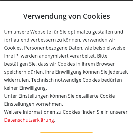
Kauf ohne Kundenkonto
Verwendung von Cookies
Sie können bei uns einen Kauf auch ohne Kundenkonto
tätigen. Nach Abschluss des Kaufvorgangs haben Sie die
Um unsere Webseite für Sie optimal zu gestalten und
Möglichkeit, Ihre Daten in einem Kundenkonto speichern zu
fortlaufend verbessern zu können, verwenden wir
lassen.
Cookies. Personenbezogene Daten, wie beispielsweise
Ihre IP, werden anonymisiert verarbeitet. Bitte
BESTELLUNG FORTSETZEN
bestätigen Sie, dass wir Cookies in Ihrem Browser
speichern dürfen. Ihre Einwilligung können Sie jederzeit
widerrufen. Technisch notwendige Cookies bedürfen
Kauf über bestehendes Kundenkonto
keiner Einwilligung.
Unter Einstellungen können Sie detailierte Cookie
Wenn Sie bereits ein Kundenkonto haben, können Sie sich
Einstellungen vornehmen.
nachfolgend einloggen. Die Daten, die zur Bestellung nötig sind,
Weitere Informationen zu Cookies finden Sie in unserer
werden dann automatisch aus Ihrem Kundenkonto
Datenschutzerklärung
.
übernommen.