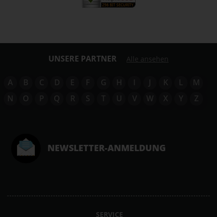
UNSERE PARTNER
Alle ansehen
A
B
C
D
E
F
G
H
I
J
K
L
M
N
O
P
Q
R
S
T
U
V
W
X
Y
Z
NEWSLETTER-ANMELDUNG
SERVICE