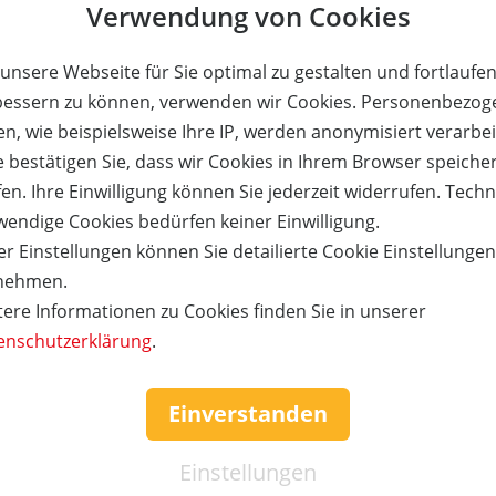
Verwendung von Cookies
 2 Personen zum halben
1
240,- €
120,- €
Netto-Betrag:
unsere Webseite für Sie optimal zu gestalten und fortlaufe
Versandkosten:
bessern zu können, verwenden wir Cookies. Personenbezog
Gesamtsumme:
n, wie beispielsweise Ihre IP, werden anonymisiert verarbei
e bestätigen Sie, dass wir Cookies in Ihrem Browser speiche
 Nicht einlösbar sonntags und an Feiertagen. Eine Bar- bzw. Restauszahlung sowi
en. Ihre Einwilligung können Sie jederzeit widerrufen. Tech
wendige Cookies bedürfen keiner Einwilligung.
icht für Sie reserviert. Erst mit Klicken auf die Schaltfläche "Zahlun
r Einstellungen können Sie detailierte Cookie Einstellunge
en Artikel erworben!
nehmen.
tere Informationen zu Cookies finden Sie in unserer
enschutzerklärung
.
Kauf über bestehendes Kundenko
Einverstanden
tigen.
Wenn Sie bereits ein Kundenkonto haben, können Sie s
it,
nachfolgend einloggen. Die Daten, die zur Bestellung nö
Einstellungen
werden dann automatisch aus Ihrem Kundenkonto ü