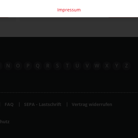
Impressum
TZEN
ANMEL
M
N
O
P
Q
R
S
T
U
V
W
X
Y
Z
FAQ
SEPA - Lastschrift
Vertrag widerrufen
hutz