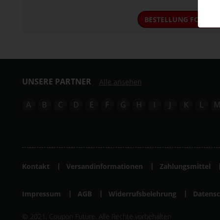
BESTELLUNG FORTSE
UNSERE PARTNER
Alle ansehen
A
B
C
D
E
F
G
H
I
J
K
L
Kontakt
Versandinformationen
Zahlungsmittel
Impressum
AGB
Widerrufsbelehrung
Datensc
© 2021, Coupon Future. Alle Rechte vorbehalten