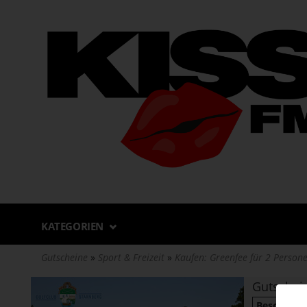
Direkt
zum
Inhalt
KATEGORIEN
Gutscheine
Sport & Freizeit
Kaufen: Greenfee für 2 Person
Gutschei
Beschreib