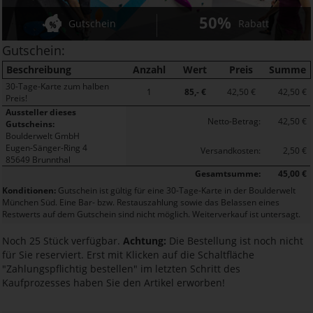
50%
Gutschein
Rabatt
Gutschein:
Beschreibung
Anzahl
Wert
Preis
Summe
30-Tage-Karte zum halben
1
85,- €
42,50 €
42,50 €
Preis!
Aussteller dieses
Netto-Betrag:
42,50 €
Gutscheins:
Boulderwelt GmbH
Eugen-Sänger-Ring 4
Versandkosten:
2,50 €
85649 Brunnthal
Gesamtsumme:
45,00 €
Konditionen:
Gutschein ist gültig für eine 30-Tage-Karte in der Boulderwelt
München Süd. Eine Bar- bzw. Restauszahlung sowie das Belassen eines
Restwerts auf dem Gutschein sind nicht möglich. Weiterverkauf ist untersagt.
Noch 25 Stück verfügbar.
Achtung:
Die Bestellung ist noch nicht
für Sie reserviert. Erst mit Klicken auf die Schaltfläche
"Zahlungspflichtig bestellen" im letzten Schritt des
Kaufprozesses haben Sie den Artikel erworben!