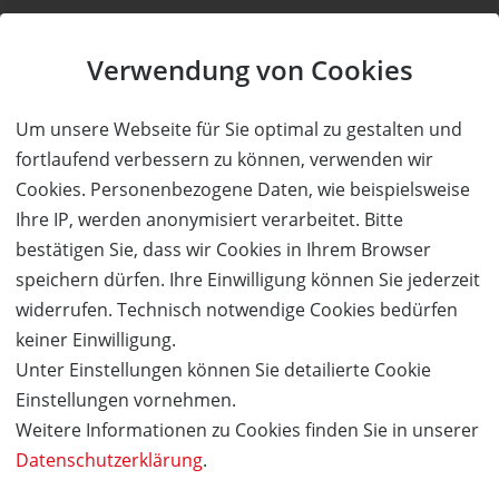
Kauf ohne Kundenkonto
Verwendung von Cookies
Sie können bei uns einen Kauf auch ohne Kundenkonto
tätigen. Nach Abschluss des Kaufvorgangs haben Sie die
Um unsere Webseite für Sie optimal zu gestalten und
Möglichkeit, Ihre Daten in einem Kundenkonto speichern zu
fortlaufend verbessern zu können, verwenden wir
lassen.
Cookies. Personenbezogene Daten, wie beispielsweise
Ihre IP, werden anonymisiert verarbeitet. Bitte
bestätigen Sie, dass wir Cookies in Ihrem Browser
BESTELLUNG FORTSETZEN
speichern dürfen. Ihre Einwilligung können Sie jederzeit
widerrufen. Technisch notwendige Cookies bedürfen
Kauf über bestehendes Kundenkonto
keiner Einwilligung.
Unter Einstellungen können Sie detailierte Cookie
Wenn Sie bereits ein Kundenkonto haben, können Sie sich
Einstellungen vornehmen.
nachfolgend einloggen. Die Daten, die zur Bestellung nötig sind,
Weitere Informationen zu Cookies finden Sie in unserer
werden dann automatisch aus Ihrem Kundenkonto
Datenschutzerklärung
.
übernommen.