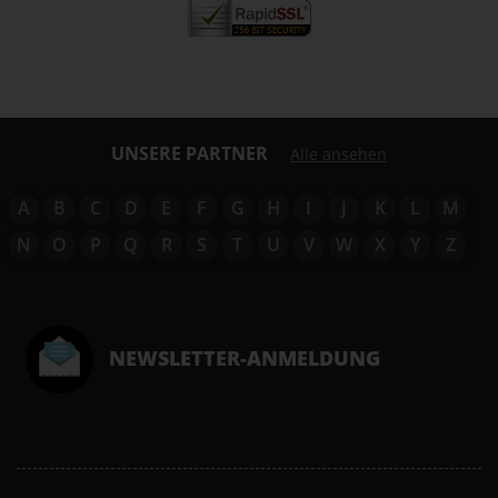
UNSERE PARTNER
Alle ansehen
A
B
C
D
E
F
G
H
I
J
K
L
M
N
O
P
Q
R
S
T
U
V
W
X
Y
Z
NEWSLETTER-ANMELDUNG