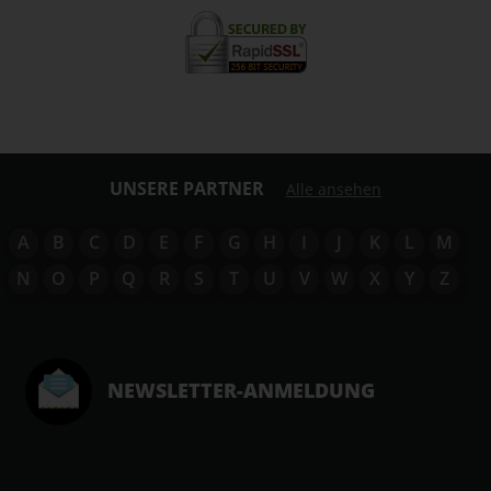
UNSERE PARTNER
Alle ansehen
A
B
C
D
E
F
G
H
I
J
K
L
M
N
O
P
Q
R
S
T
U
V
W
X
Y
Z
NEWSLETTER-ANMELDUNG