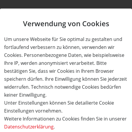
Kauf ohne Kundenkonto
Verwendung von Cookies
Sie können bei uns einen Kauf auch ohne Kundenkonto
Um unsere Webseite für Sie optimal zu gestalten und
tätigen. Nach Abschluss des Kaufvorgangs haben Sie die
fortlaufend verbessern zu können, verwenden wir
Möglichkeit, Ihre Daten in einem Kundenkonto speichern zu
Cookies. Personenbezogene Daten, wie beispielsweise
lassen.
Ihre IP, werden anonymisiert verarbeitet. Bitte
bestätigen Sie, dass wir Cookies in Ihrem Browser
BESTELLUNG FORTSETZEN
speichern dürfen. Ihre Einwilligung können Sie jederzeit
widerrufen. Technisch notwendige Cookies bedürfen
keiner Einwilligung.
Kauf über bestehendes Kundenkonto
Unter Einstellungen können Sie detailierte Cookie
Einstellungen vornehmen.
Wenn Sie bereits ein Kundenkonto haben, können Sie sich
Weitere Informationen zu Cookies finden Sie in unserer
nachfolgend einloggen. Die Daten, die zur Bestellung nötig sind,
Datenschutzerklärung
.
werden dann automatisch aus Ihrem Kundenkonto